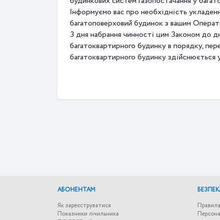
будинкових систем газопостачання у багат
Інформуємо вас про необхідність укладенн
багатоповерховий будинок з вашим Операто
З дня набрання чинності цим Законом до д
багатоквартирного будинку в порядку, пер
багатоквартирного будинку здійснюється у
АБОНЕНТАМ
БЕЗПЕК
Як зареєструватися
Правила
Показники лічильника
Персона