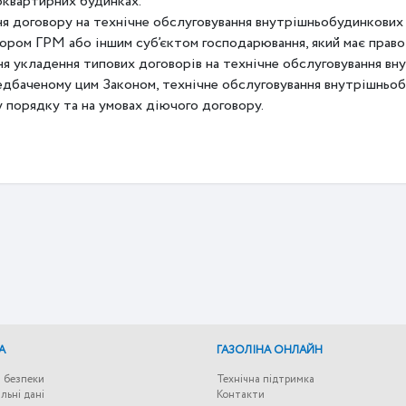
оквартирних будинках.
я договору на технічне обслуговування внутрішньобудинкових
ром ГРМ або іншим суб’єктом господарювання, який має право н
ня укладення типових договорів на технічне обслуговування в
едбаченому цим Законом, технічне обслуговування внутрішньо
 порядку та на умовах діючого договору.
А
ГАЗОЛІНА ОНЛАЙН
 безпеки
Технічна підтримка
льні дані
Контакти