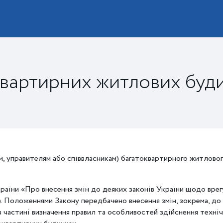
квартирних житлових буд
, управителям або співвласникам) багатоквартирного житловог
країни «Про внесення змін до деяких законів України щодо вре
. Положеннями Закону передбачено внесення змін, зокрема, до
в частині визначення правил та особливостей здійснення техні