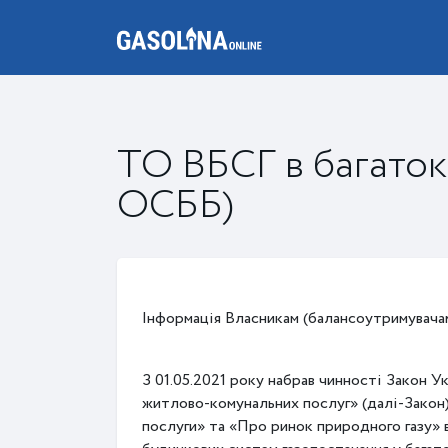
ТО ВБСГ в багато
ОСББ)
Інформація Власникам (балансоутримувачам
З 01.05.2021 року набрав чинності Закон У
житлово-комунальних послуг» (далі-Закон)
послуги» та «Про ринок природного газу» 