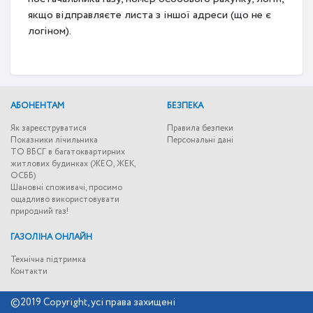
якщо відправляєте листа з іншої адреси (що не є
логіном).
АБОНЕНТАМ
БЕЗПЕКА
Як зареєструватися
Правила безпеки
Показники лічильника
Персональні дані
ТО ВБСГ в багатоквартирних
житлових будинках (ЖЕО, ЖЕК,
ОСББ)
Шановні споживачі, просимо
ощадливо використовувати
природний газ!
ГАЗОЛІНА ОНЛАЙН
Технічна підтримка
Контакти
©2019 Copyright, усі права захищені